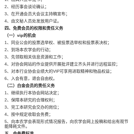
2、经历事会谈论确认；
3、在开通会员大会议主持稿宣布；
4、由文秘人员处发放用户证。
四、免费会员的权限和责任义务
（一）vip的机会
1、同业公会的投票选举权、被投票选举权和投票表决权；
2、到场本农学会的行动；
3、先领取相关信息资源和工作；
4、对协会网站的作业提供开展批评建立齐头并进行远程监控；
5、对本行业协会业绩大的VIP可享用进取精神和物品权益；
6、入会有意，退会自由权。
（二）白金会员的责任义务
1、继续执行本协会网站决定；
2、保障本研究的合理权利；
3、完工本研究会交办的岗位；
4、按中规定收取会务费；
5、向本农学会表现形式情况报告，向农学会网上投稿和给出有观节
能降耗文件。
五、会务费标准