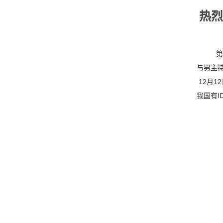
热烈
第
与男主
12月1
我国有