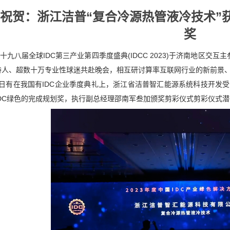
祝贺：浙江洁普“复合冷源热管液冷技术”获评
奖
十九八届全球IDC第三产业第四季度盛典(IDCC 2023)于济南地区交
持人、超数十万专业性球迷共赴晚会，相互研讨算率互联网行业的新前景
2日有在我国有IDC企业季度典礼上，浙江省洁普智汇能源系统科技开发受
IDC绿色的完成规划奖，执行副总经理邵南军叁加颁奖剪彩仪式剪彩仪式