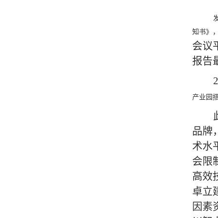
知书》
会议
报告
产业园
品牌
术水
会限
高效
卓立
因素