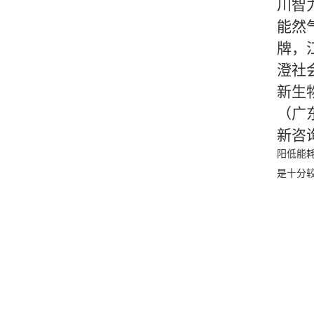
川智
能然
牌，
澄社
新生
（广
新咨
阳低能
是十分