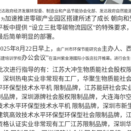
发达政府经济发展转型委、制造业和产品节能协会化部、发达政府自然能
加速推进零碳产业园区搭建所述了成长 朝向和受
，为
平板中提供 “设立三批零碳物流园区”的特殊要求，
最后简单明显的部署。
2025年8月22日早上，
主办人、
由广州市环保节能研究会
办公会议”
搭建培训学校
在温州紫金港國际小饭店拉开帷幕。进行会生
此次进行指导的有：江苏大冲生物质能社会股权
，深圳热电实业非常现有工厂，华聚生物质能社
平环保型技术水平机 限制品牌，江苏能研社会实
制品牌，深圳源牌社会股权限制品牌，大连海尔
技术水平环保型技术水平机 限制品牌，深圳市新
建筑高效技术水平环保型环保型社会限制品牌，
资格认证实业非常现有工厂江苏限制品牌，深圳华