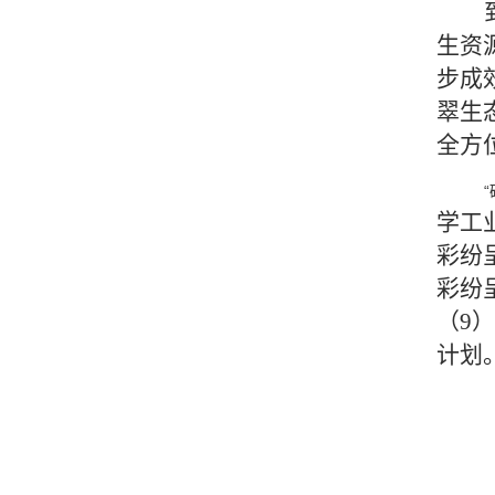
生资
步成
翠生
全方
学工
彩纷
彩纷
（9
计划